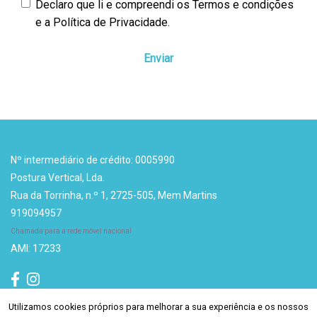
Declaro que li e compreendi os
Termos e condições
e a Política de Privacidade
.
Enviar
Nº intermediário de crédito: 0005990
Postura Vertical, Lda.
Rua da Torrinha, n.º 1, 2725-505, Mem Martins
919094957
Chamada para a rede móvel nacional
AMI: 17233
Utilizamos cookies próprios para melhorar a sua experiência e os nossos
Utilizamos cookies próprios para melhorar a sua experiência e os nossos